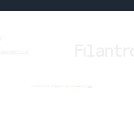
lantropico.co
© 2035 by CC. Powered and secured by
Wix